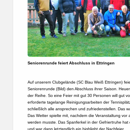
Seniorenrunde feiert Abschluss in Ettringen
Auf unserem Clubgelände (SC Blau Weiß Ettringen) feier
Seniorenrunde (Bild) den Abschluss ihrer Saison. Heue
der Reihe. So eine Feier mit gut 30 Personen will gut vor
erforderte tagelange Reinigungsarbeiten der Tennisplät
schließlich alle ansprechen und zufriedenstellen. Das 
Das Wetter spielte mit, nachdem die Veranstaltung vor
werden musste. Das Spanferkel in der Gefriertruhe hat 
und war dann letztendlich ein highlight der Nachfeier.