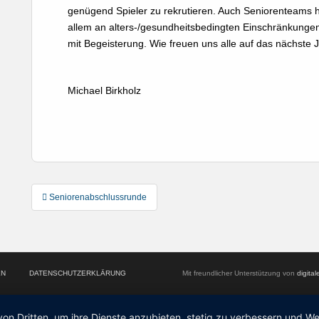
genügend Spieler zu rekrutieren. Auch Seniorenteams
allem an alters-/gesundheitsbedingten Einschränkungen
mit Begeisterung. Wie freuen uns alle auf das nächste 
Michael Birkholz
Post
Seniorenabschlussrunde
navigation
EN
DATENSCHUTZERKLÄRUNG
Mit freundlicher Unterstützung von
digita
von Dritten, um ihre Dienste anzubieten, stetig zu verbessern und 