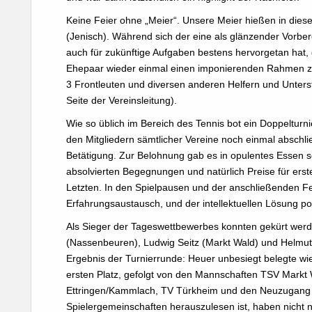
Keine Feier ohne „Meier“. Unsere Meier hießen in diese
(Jenisch). Während sich der eine als glänzender Vorbere
auch für zukünftige Aufgaben bestens hervorgetan hat
Ehepaar wieder einmal einen imponierenden Rahmen zu 
3 Frontleuten und diversen anderen Helfern und Unterst
Seite der Vereinsleitung).
Wie so üblich im Bereich des Tennis bot ein Doppelturn
den Mitgliedern sämtlicher Vereine noch einmal abschlie
Betätigung. Zur Belohnung gab es in opulentes Essen 
absolvierten Begegnungen und natürlich Preise für erste
Letzten. In den Spielpausen und der anschließenden F
Erfahrungsaustausch, und der intellektuellen Lösung pol
Als Sieger der Tageswettbewerbes konnten gekürt werd
(Nassenbeuren), Ludwig Seitz (Markt Wald) und Helmut
Ergebnis der Turnierrunde: Heuer unbesiegt belegte wi
ersten Platz, gefolgt von den Mannschaften TSV Markt
Ettringen/Kammlach, TV Türkheim und den Neuzugang 
Spielergemeinschaften herauszulesen ist, haben nicht 