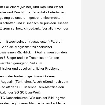
m Fall Albert (Kleiner) und Rosi und Walter
iter und Durchführer (ebenfalls Entertainer)
, gelang es unserem gastronomieerprobten
schaffen und kulinarisch zu punkten. Diesen
ützern sei herzlich gedankt (vor allem von der
ier mit wechselnden (ausgelosten) Partnern
ßend die Möglichkeit zu sportlicher
sowie einen Rückblick mit Aufnahmen von den
n 3 Sieger und ein Trostpflaster für den
eier blieb genügend Zeit zum
itischer und gesellschaftlicher Probleme.
en in der Reihenfolge: Franz Golsner
 Augustin (Türkheim). Abschließend noch zum
e so oft der TC Tussenhausen-Mattsies den
 Wald, der SG SC Blau-Weiß
TC Nassenbeuren. Wie aus der Bildung von
nur die die jüngeren Mannschaften Probleme