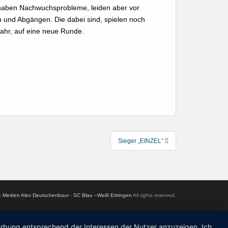
 haben Nachwuchsprobleme, leiden aber vor
 und Abgängen. Die dabei sind, spielen noch
Jahr, auf eine neue Runde.
Sieger „EINZEL“
le Medien Alex Deutschenbaur
-
SC Blau –Weiß Ettringen
All rights reserved.
Werbung entsprechend der Interessen der Nutzer anzuzeigen. Ich