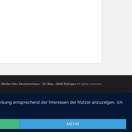
le Medien Alex Deutschenbaur
-
SC Blau –Weiß Ettringen
All rights reserved.
Werbung entsprechend der Interessen der Nutzer anzuzeigen. Ich
MEHR