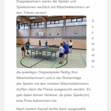
Doppelpartnern waren die Spieler und
Spielerinnen reichlich mit Wäscheklammern an
den Trikots verziert.
S
o
s
a
m
m
el
te
n
die jeweiligen Doppelspieler fleißig Ihre
Wäscheklammern und in der Reihenfolge
der Spieler mit den meisten Wäscheklammern
durften dann die Preise ausgesucht werden. Es
gab dabei keinen Verlierer, da jeder Spieler(in)
eine Preis bekommen hat.
Nach hartem Kampf durfte dann ausgewählt